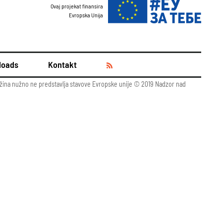
Ovaj projekat finansira
Evropska Unija
loads
Kontakt
adržina nužno ne predstavlja stavove Evropske unije © 2019 Nadzor nad