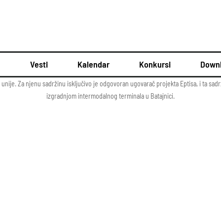
u
Vesti
Kalendar
Konkursi
Down
 unije. Za njenu sadržinu isključivo je odgovoran ugovarač projekta Eptisa, i ta s
izgradnjom intermodalnog terminala u Batajnici.