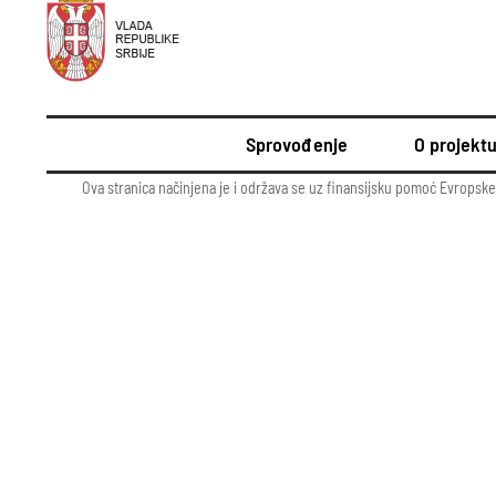
Sprovođenje
O projekt
Ova stranica načinjena je i održava se uz finansijsku pomoć Evropske